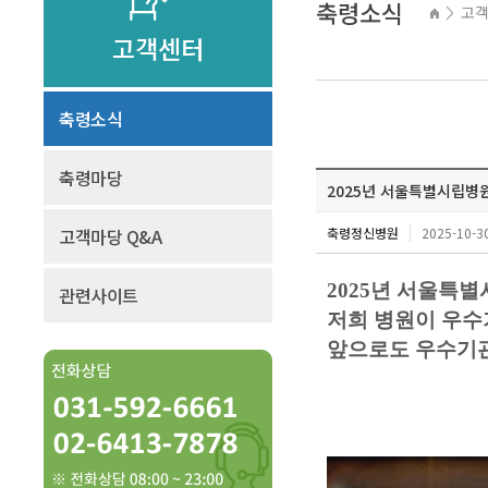
축령소식
고
>
고객센터
축령소식
축령마당
2025년 서울특별시립병
고객마당 Q&A
축령정신병원
2025-10-30
2025년 서울특
관련사이트
저희 병원이 우
앞으로도 우수기관