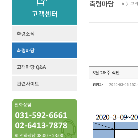
축령마당
고
>
고객센터
축령소식
축령마당
고객마당 Q&A
3월 2째주 식단
관련사이트
영양과
2020-03-06 15:1