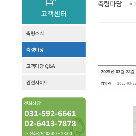
축령마당
고객센터
축령소식
축령마당
고객마당 Q&A
2025년 03월 28일
관련사이트
영양과
2025-03-28