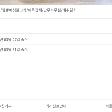
/짬뽕버섯불고기/어묵잡채/단무지무침/배추김치
5년 03월 27일 중식
5년 03월 31일 중식
수집거부
외래진료안내
셔