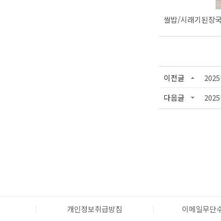
쌀밥/시래기된장국
이전글
202
다음글
202
개인정보취급방침
이메일무단