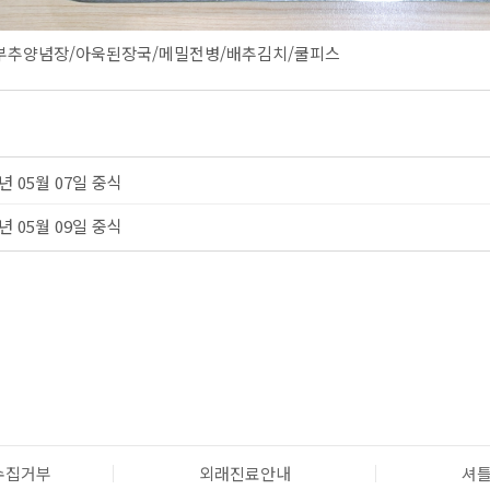
부추양념장/아욱된장국/메밀전병/배추김치/쿨피스
5년 05월 07일 중식
5년 05월 09일 중식
수집거부
외래진료안내
셔