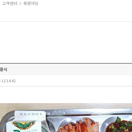
고객센터
축령마당
>
>
 중식
 12:14:42