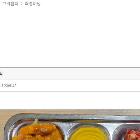
고객센터
축령마당
>
>
중식
 12:09:40