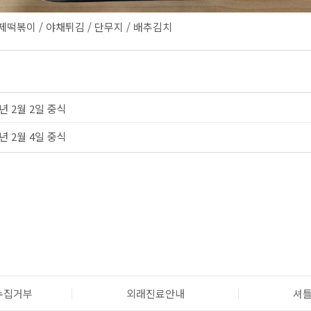
로제떡볶이 / 야채튀김 / 단무지 / 배추김치
6년 2월 2일 중식
6년 2월 4일 중식
수집거부
외래진료안내
셔