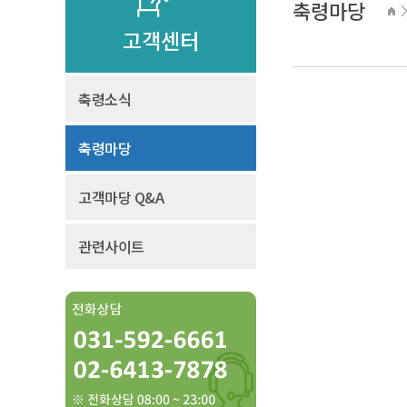
축령마당
고객센터
축령소식
축령마당
고객마당 Q&A
관련사이트