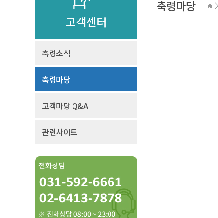
축령마당
고객센터
축령소식
축령마당
고객마당 Q&A
관련사이트