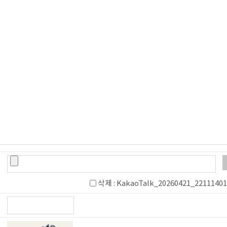
삭제
: KakaoTalk_20260421_22111401