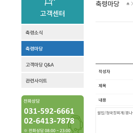
축령마당
고객센터
축령소식
축령마당
고객마당 Q&A
작성자
관련사이트
제목
내용