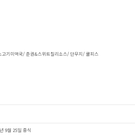
소고기미역국/ 춘권&스위트칠리소스/ 단무지/ 쿨피스
4년 9월 25일 중식