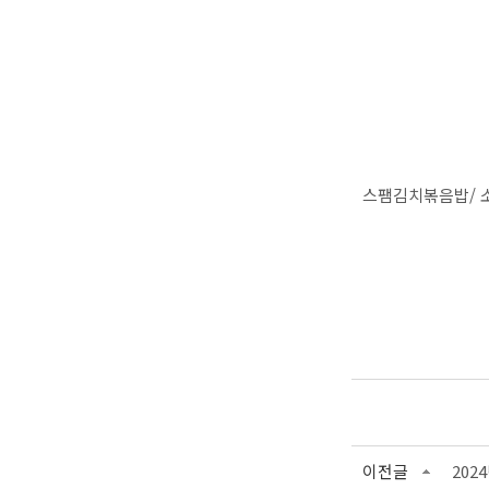
스팸김치볶음밥/ 
이전글
202