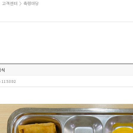
고객센터
축령마당
>
>
중식
 11:53:02