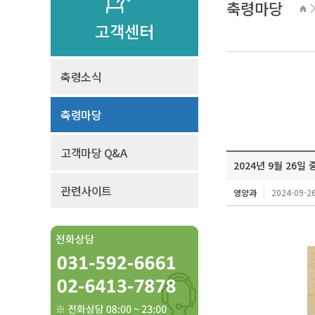
축령마당
고객센터
축령소식
축령마당
고객마당 Q&A
2024년 9월 26일 
관련사이트
영양과
2024-09-26