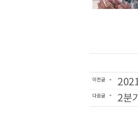
20
이전글
2분
다음글