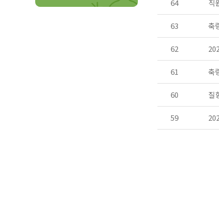
64
직
63
축령
62
20
61
축령
60
질향
59
20