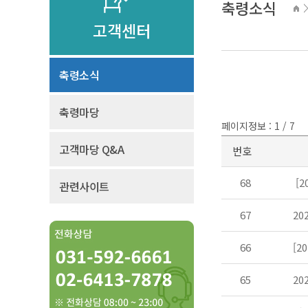
축령소식
고객센터
축령소식
축령마당
페이지정보 : 1 / 7
고객마당 Q&A
번호
68
[2
관련사이트
67
20
66
[2
65
20