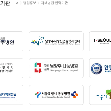
력기관
병원홍보
자매병원·협력기관
>
>