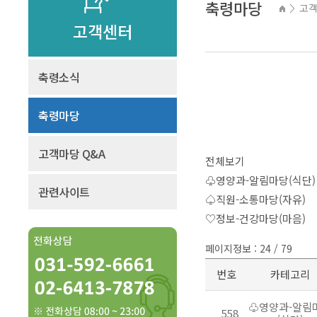
축령마당
고
>
고객센터
축령소식
축령마당
고객마당 Q&A
전체보기
♧영양과-알림마당(식단)
관련사이트
♤직원-소통마당(자유)
♡정보-건강마당(마음)
페이지정보 : 24 / 79
번호
카테고리
♧영양과-알림
558