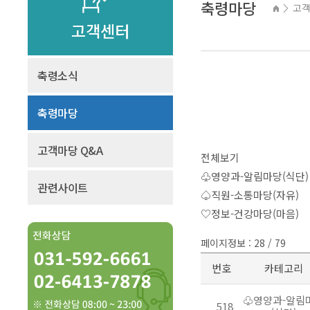
축령마당
고
>
고객센터
축령소식
축령마당
고객마당 Q&A
전체보기
♧영양과-알림마당(식단)
관련사이트
♤직원-소통마당(자유)
♡정보-건강마당(마음)
페이지정보 : 28 / 79
번호
카테고리
♧영양과-알림
518